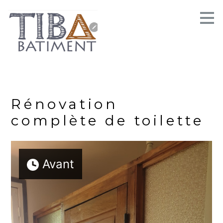
Passer
au
contenu
principal
Rénovation
complète de toilette
Avant